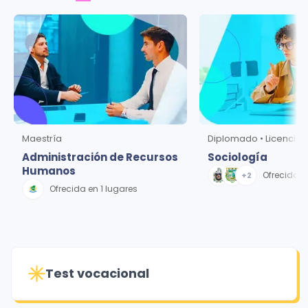
Maestría
Administración de Recursos
Sociología
Humanos
Ofrecida e
+
2
Ofrecida en 1 lugares
Test vocacional