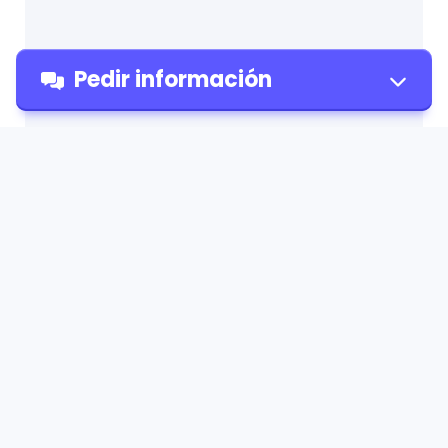
Pedir información
Pedir
información
¡Nuevo!
Enviá tus consultas de forma inmediata