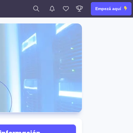
Empezá aquí
ormática o Computac