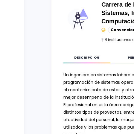
Curso vocacional
Ciencias Sociales
Carrera de
Sistemas, I
Ingenierías y Arquitectura
Computaci
Letras
Convencio
Recursos Naturales
4
instituciones 
DESCRIPCION
PER
Un ingeniero en sistemas labora e
programación de sistemas operat
el mantenimiento de estos y otros
mejor desempeño de la institució
El profesional en esta área corrig
distintos tipos de proyectos, entre
efectividad del personal, la maqu
utilizados y los problemas que pu