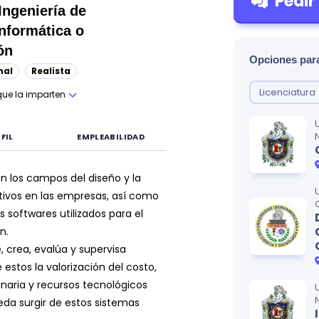
Pedir
Ingeniería de
nformática o
ón
Opciones para
nal
Realista
Licenciatura
que la imparten
FIL
EMPLEABILIDAD
n los campos del diseño y la
ivos en las empresas, así como
 softwares utilizados para el
n.
e, crea, evalúa y supervisa
 estos la valorización del costo,
inaria y recursos tecnológicos
eda surgir de estos sistemas