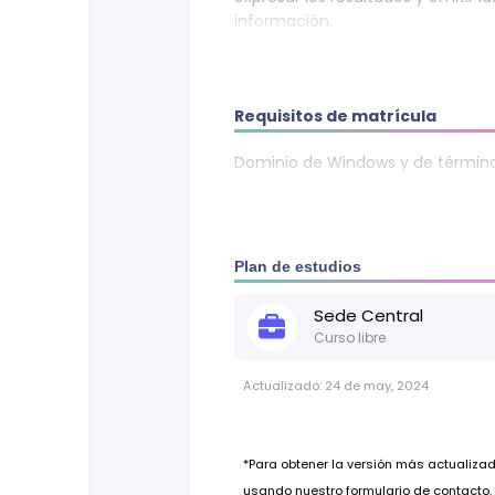
información.
DIRIGIDO A:
Empresas, estudiantes
general, interesados en aprender 
informática capaz de analizar y p
Requisitos de matrícula
variable de manera dinámica y a
Dominio de Windows y de términos
Plan de estudios
Sede
Central
Curso libre
Actualizado:
24 de may, 2024
*Para obtener la versión más actualiz
usando nuestro formulario de contacto.