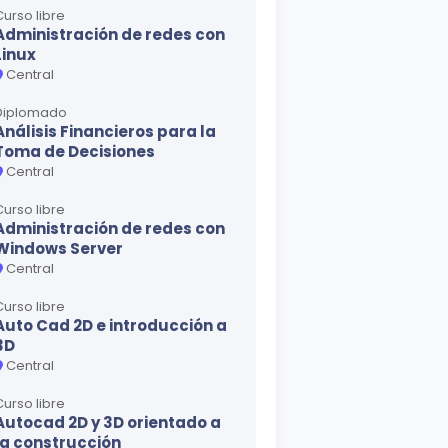
Curso libre
Administración de redes con
Linux
Central
Diplomado
Análisis Financieros para la
Toma de Decisiones
Central
Curso libre
Administración de redes con
Windows Server
Central
Curso libre
Auto Cad 2D e introducción a
3D
Central
Curso libre
Autocad 2D y 3D orientado a
la construcción