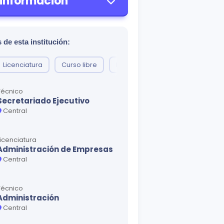
 información
 de esta institución:
Licenciatura
Curso libre
Diplomado
Técnico
Secretariado Ejecutivo
Central
Licenciatura
Administración de Empresas
Central
Técnico
Administración
Central