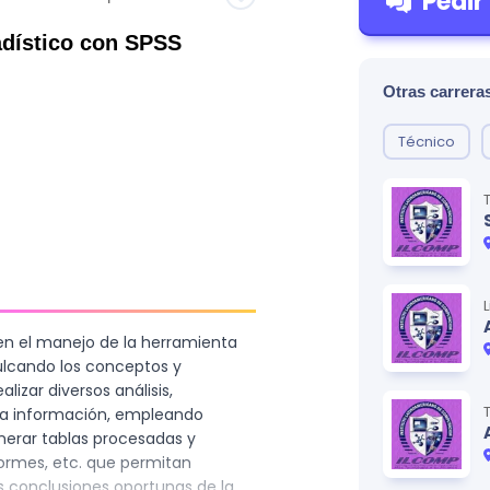
Pedir
adístico con SPSS
Otras carreras
Técnico
en el manejo de la herramienta
culcando los conceptos y
izar diversos análisis,
 la información, empleando
erar tablas procesadas y
formes, etc. que permitan
as conclusiones oportunas de la