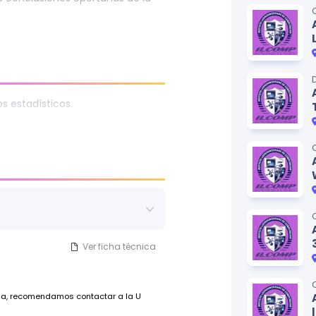
, profesionales y público en
a utilizar una herramienta
rocesar datos estadísticos y
migable.
 estadísticos.
Ver ficha técnica
ada, recomendamos contactar a la U