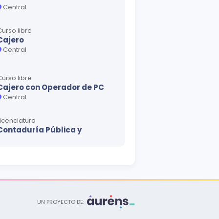
Central
Curso libre
Cajero
Central
Curso libre
Cajero con Operador de PC
Central
Licenciatura
Contaduría Pública y
Finanzas
Central
Técnico
Contabilidad
Central
UN PROYECTO DE: