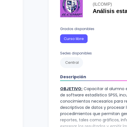
Curso vocacional
Ciencias Sociales
(ILCOMP)
Análisis est
Ingenierías y Arquitectura
Letras
Grados disponibles
Recursos Naturales
Curso libre
Sedes disponibles
Central
Descripción
OBJETIVO:
Capacitar al alumno 
de software estadístico SPSS, in
conocimientos necesarios para real
descriptivos de datos y procesar
procedimientos que permitan gen
reportes, tales como gráficos, in
expresar los resultados y emitir l