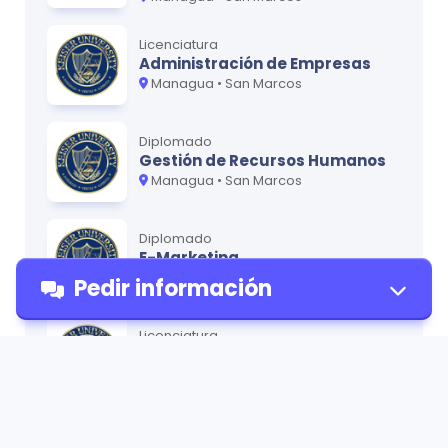
Licenciatura
Administración de Empresas
Managua • San Marcos
Diplomado
Gestión de Recursos Humanos
Managua • San Marcos
Diplomado
E-Marketing
Managua • San Marcos
Pedir información
Licenciatura
Psicología
Managua • San Marcos
Pedir
Diplomado
información
Principios de Finanzas