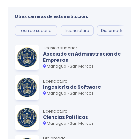
Otras carreras de esta institución:
*Para obtener la versión más actualizada, recomendamos
contactar a la U usando nuestro formulario de contacto.
Técnico superior
Licenciatura
Diplomado
D
Técnico superior
Asociado en Administración de
Empresas
Managua • San Marcos
Licenciatura
Ingeniería de Software
Managua • San Marcos
Licenciatura
Ciencias Políticas
Managua • San Marcos
Diplomado