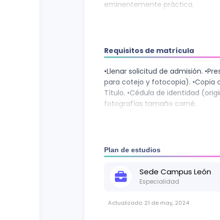
eminentemente práctica.
Requisitos de matrícula
•Llenar solicitud de admisión. •Pres
para cotejo y fotocopia). •Copia
Título. •Cédula de identidad (orig
fotografías tamaño carné.
Plan de estudios
Sede
Campus León
Especialidad
Actualizado:
21 de may, 2024