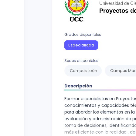
Curso vocacional
Ciencias Sociales
Universidad de C
Proyectos de
Ingenierías y Arquitectura
Letras
Grados disponibles
Recursos Naturales
Especialidad
Sedes disponibles
Campus León
Campus Ma
Descripción
Formar especialistas en Proyectos
conocimientos y capacidades téc
para abordar los elementos en la 
evaluación y administración de p
toma de decisiones, identifican
más eficiente con la realidad , d