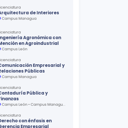
Licenciatura
Arquitectura de Interiores
Campus Managua
Licenciatura
Ingeniería Agronómica con
Mención en Agroindustrial
Campus León
Licenciatura
Comunicación Empresarial y
Relaciones Públicas
Campus Managua
Licenciatura
Contaduría Pública y
Finanzas
Campus León • Campus Managua • Campus Matagalpa
Licenciatura
Derecho con énfasis en
Gerencia Empresarial