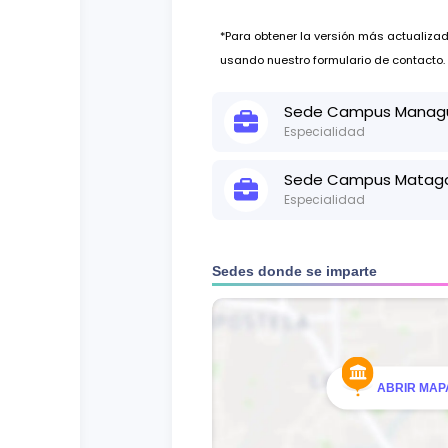
*Para obtener la versión más actualiz
usando nuestro formulario de contacto.
Sede
Campus Manag
Especialidad
Actualizado:
21 de may, 2024
Sede
Campus Matag
Especialidad
Actualizado:
21 de may, 2024
*Para obtener la versión más actualiz
usando nuestro formulario de contacto.
Sedes donde se imparte
*Para obtener la versión más actualiz
usando nuestro formulario de contacto.
ABRIR MAPA