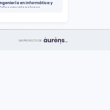
Ingeniería en Informática y
Telecomunicaciones
Campus Managua
Licenciatura
Marketing y Publicidad
Campus León • Campus Managua • Campus Matagalpa
UN PROYECTO DE:
Licenciatura
Medicina Veterinaria y
Zootecnia
Campus Managua
Licenciatura
Ingeniería de Sistemas
Campus León
Especialidad
Dirección de Marketing
Campus León • Campus Managua • Campus Matagalpa