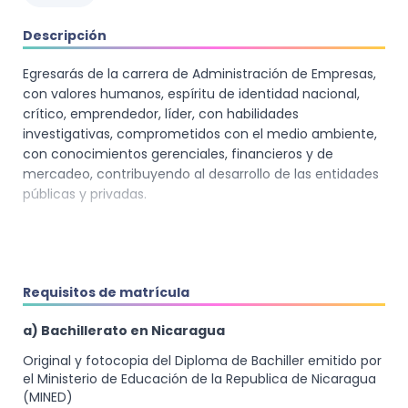
Descripción
Egresarás de la carrera de Administración de Empresas,
con valores humanos, espíritu de identidad nacional,
crítico, emprendedor, líder, con habilidades
investigativas, comprometidos con el medio ambiente,
con conocimientos gerenciales, financieros y de
mercadeo, contribuyendo al desarrollo de las entidades
públicas y privadas.
Tendrás la oportunidad de desarrollar habilidades como
adaptación a los cambios, pensamiento analítico y
Requisitos de matrícula
lógico, relaciones interpersonales, liderazgo,
emprendedoras; actitudes como trabajo en equipo,
a) Bachillerato en Nicaragua
colaboración, respeto, servicios, responsabilidad,
disciplina; valores tales como la ética y el liderazgo, la
Original y fotocopia del Diploma de Bachiller emitido por
responsabilidad en su con equidad.
el Ministerio de Educación de la Republica de Nicaragua
(MINED)