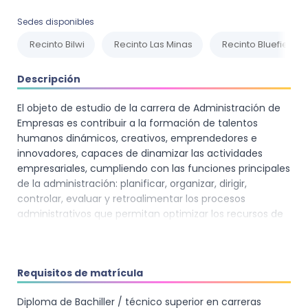
Sedes disponibles
Recinto Bilwi
Recinto Las Minas
Recinto Bluefields
Descripción
El objeto de estudio de la carrera de Administración de
Empresas es contribuir a la formación de talentos
humanos dinámicos, creativos, emprendedores e
innovadores, capaces de dinamizar las actividades
empresariales, cumpliendo con las funciones principales
de la administración: planificar, organizar, dirigir,
controlar, evaluar y retroalimentar los procesos
administrativos que permitan optimizar los recursos de
las organizaciones, independiente de sus fines y
naturaleza.
Estas funciones deben estar en concordancia con las
Requisitos de matrícula
demandas y necesidades organizacionales a nivel
internacional, nacional, regional, municipal, territorial y
Diploma de Bachiller / técnico superior en carreras