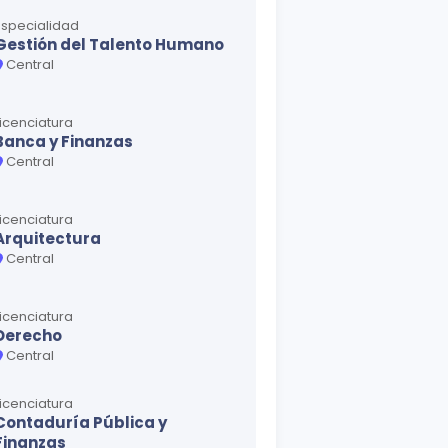
Especialidad
Gestión del Talento Humano
Central
Licenciatura
Banca y Finanzas
Central
Licenciatura
Arquitectura
Central
Licenciatura
Derecho
Central
Licenciatura
Contaduría Pública y
Finanzas