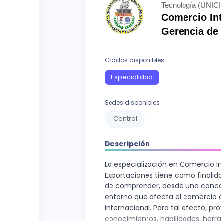
Curso vocacional
Ciencias Sociales
Tecnología (UNICI
Comercio Int
Ingenierías y Arquitectura
Gerencia de
Letras
Grados disponibles
Recursos Naturales
Especialidad
Sedes disponibles
Central
Descripción
La especialización en Comercio I
Exportaciones tiene como finalid
de comprender, desde una concep
entorno que afecta el comercio d
internacional. Para tal efecto, pr
conocimientos, habilidades, herr