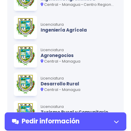
Central - Managua • Centro Regional UNA-Camoapa • Centro Regional UNA-Juigalpa
Licenciatura
Ingeniería Agrícola
Licenciatura
Agronegocios
Central - Managua
Licenciatura
Desarrollo Rural
Central - Managua
Licenciatura
Turismo Rural y Comunitario
Central - Managua
Pedir información