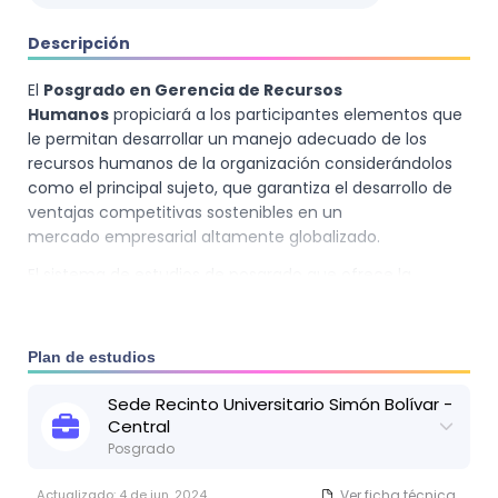
Descripción
El
Posgrado en Gerencia de Recursos
Humanos
propiciará a los participantes elementos que
le permitan desarrollar un manejo adecuado de los
recursos humanos de la organización considerándolos
como el principal sujeto, que garantiza el desarrollo de
ventajas competitivas sostenibles en un
mercado empresarial altamente globalizado.
El sistema de estudios de posgrado que ofrece la
Universidad Nacional de Ingeniería, tiene como
objetivo principal la formación de profesionales de alto
nivel técnico y científico, capaces de desarrollar
Plan de estudios
sus actividades de forma independiente y provechosa
para el desarrollo de la empresa y el país.
Sede
Recinto Universitario Simón Bolívar -
Central
Posgrado
Actualizado:
4 de jun, 2024
Ver ficha técnica