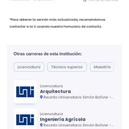
*Para obtener la versión más actualizada, recomendamos
contactar a la U usando nuestro formulario de contacto.
Otras carreras de esta institución:
Licenciatura
Técnico superior
Maestría
Pos
Licenciatura
Arquitectura
Recinto Universitario Simón Bolívar - Central
Licenciatura
Ingeniería Agrícola
Recinto Universitario Simón Bolívar - Central