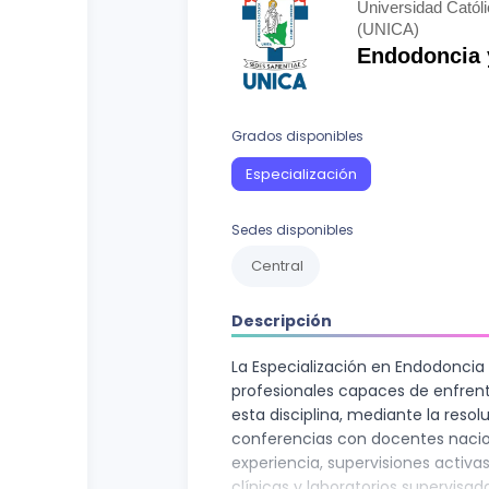
Curso vocacional
Ciencias Sociales
Universidad Cat
(UNICA)
Ingenierías y Arquitectura
Endodoncia 
Letras
Grados disponibles
Recursos Naturales
Especialización
Sedes disponibles
Central
Descripción
La Especialización en Endodoncia
profesionales capaces de enfrent
esta disciplina, mediante la reso
conferencias con docentes nacio
experiencia, supervisiones activa
clínicas y laboratorios supervisada