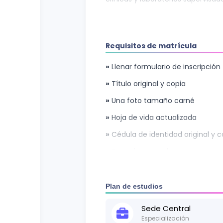
Requisitos de matrícula
»
Llenar formulario de inscripción
»
Título original y copia
»
Una foto tamaño carné
»
Hoja de vida actualizada
»
Cédula de identidad original y c
»
Pago de aranceles
»
Entrevista con el coordinador
Plan de estudios
Sede
Central
Especialización