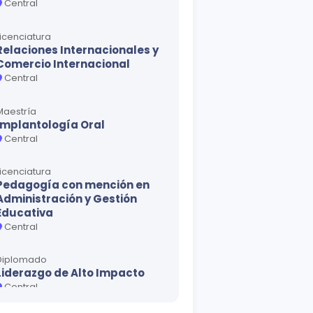
Central
Licenciatura
Relaciones Internacionales y
Comercio Internacional
Central
Maestría
Implantología Oral
Central
Licenciatura
Pedagogía con mención en
Administración y Gestión
Educativa
Central
Diplomado
Liderazgo de Alto Impacto
Central