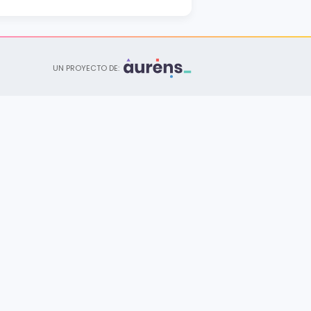
Licenciatura
Psicología
Central
UN PROYECTO DE:
Especialización
Ortodoncia y Ortopedia
Dentofacial
Central
Diplomado
Business Agility
Central
Especialización
Psicología Clínica
Central
Diplomado
Operatoria Dental Estética
Central