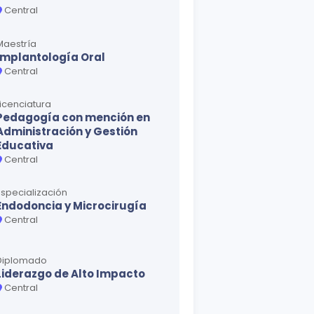
Central
Maestría
Implantología Oral
Central
Licenciatura
Pedagogía con mención en
Administración y Gestión
Educativa
Central
Especialización
Endodoncia y Microcirugía
Central
Diplomado
Liderazgo de Alto Impacto
Central