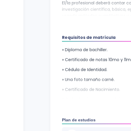
El/la profesional deberá contar co
investigación científica, básica, e
usando métodos cuantitativos y cu
medidas terapéuticas necesarias p
padecimientos de la cavidad buca
Requisitos de matrícula
» Diploma de bachiller.
» Certificado de notas 10mo 
» Cédula de Identidad.
» Una foto tamaño carné.
» Certificado de Nacimiento.
* Todos los documentos deben ser
copia.
Plan de estudios