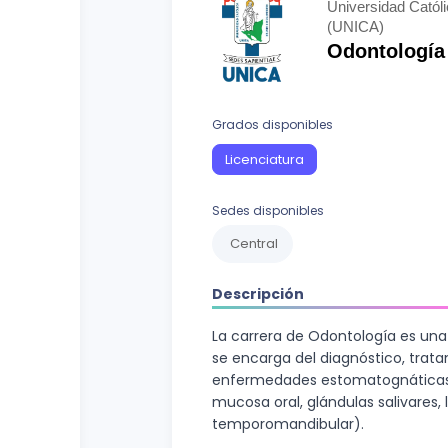
Curso vocacional
Ciencias Sociales
Universidad Cat
(UNICA)
Ingenierías y Arquitectura
Odontología
Letras
Grados disponibles
Recursos Naturales
Licenciatura
Sedes disponibles
Central
Descripción
La carrera de Odontología es una
se encarga del diagnóstico, trat
enfermedades estomatognáticas (
mucosa oral, glándulas salivares, 
temporomandibular).