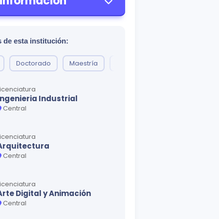
 información
 de esta institución:
Doctorado
Maestría
Especialización
Diplomad
Licenciatura
Ingenieria Industrial
Central
Licenciatura
Arquitectura
Central
Licenciatura
Arte Digital y Animación
Central