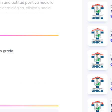
n una actitud positiva hacia la
pidemiológica, clínica y social
alitativos, aplicando las
ara resolver los diferentes
l.
y 11mo grado.
 presentados en original y