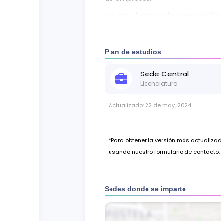
Los estudiantes adquieren habilid
información y gestión de proyecto
equipos y tomar decisiones estra
con los objetivos empresariales. 
Plan de estudios
planificación de recursos, análisi
necesidades tecnológicas y de 
Sede
Central
Licenciatura
Actualizado:
22 de may, 2024
*Para obtener la versión más actualiz
usando nuestro formulario de contacto.
Sedes donde se imparte