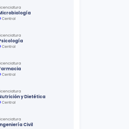
Licenciatura
Microbiología
Central
Licenciatura
Psicología
Central
Licenciatura
Farmacia
Central
Licenciatura
Nutrición y Dietética
Central
Licenciatura
Ingeniería Civil