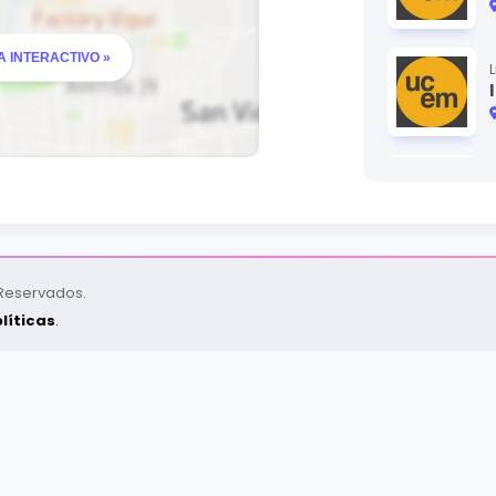
 INTERACTIVO »
 Reservados.
líticas
.