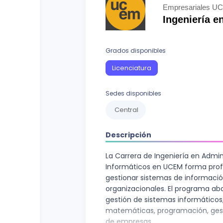
Curso vocacional
Ciencias Sociales
Empresariales U
Ingeniería e
Ingenierías y Arquitectura
Letras
Grados disponibles
Recursos Naturales
Licenciatura
Sedes disponibles
Central
Descripción
La Carrera de Ingeniería en Admi
Informáticos en UCEM forma profe
gestionar sistemas de informació
organizacionales. El programa ab
gestión de sistemas informático
matemáticas, programación, gest
de empresas.