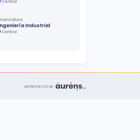
Central
Licenciatura
Ingeniería Industrial
Central
Licenciatura
Mercadeo
Central
UN PROYECTO DE: