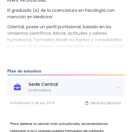
PERFIL PROFESIONAL
El graduado (a) de la Licenciatura en Psicología con
mención en Medicina
Oriental, posee un perfil profesional, basado en los
cimientos científicos, éticos, actitudes y valores
humanistas, formados desde su ingreso y consolidados
a lo largo de la carrera, permitiéndole una vez concluido
este proceso, adaptarse y ejercer apropiadamente en
los siguientes campos laborales de la Psicología; clínico,
educativo, laboral y socio comunitario con visión
Plan de estudios
complementaria en la Medicina Oriental.
Sede
Central
Licenciatura
Actualizado:
5 de jun, 2024
Ver ficha técnica
*Para obtener la versión más actualizada, recomendamos
contactar a la U usando nuestro formulario de contacto.