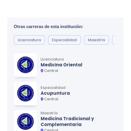
Otras carreras de esta institución:
Licenciatura
Especialidad
Maestría
Curso l
Licenciatura
Medicina Oriental
Central
Especialidad
Acupuntura
Central
Maestría
Medicina Tradicional y
Complementaria
Central