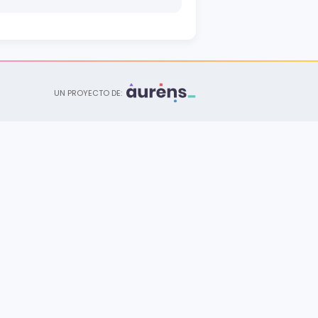
Central
Licenciatura
Psicología
Central
UN PROYECTO DE:
Licenciatura
Ingeniería Acuícola
Central
Licenciatura
Ingeniería en Tecnología de
la Información con énfasis en
Desarrollo Web y Marketing
Central
Licenciatura
Derecho
Central