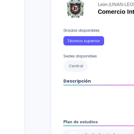
Curso vocacional
Ciencias Sociales
León (UNAN-LEO
Comercio In
Ingenierías y Arquitectura
Letras
Grados disponibles
Recursos Naturales
Técnico superior
Sedes disponibles
Central
Descripción
Plan de estudios