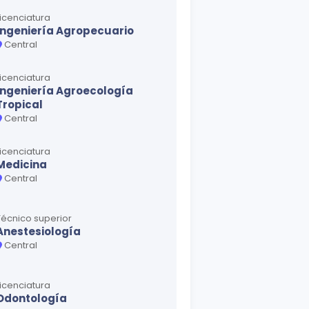
Licenciatura
Ingeniería Agropecuario
Central
Licenciatura
Ingeniería Agroecología
Tropical
Central
Licenciatura
Medicina
Central
Técnico superior
Anestesiología
Central
Licenciatura
Odontología