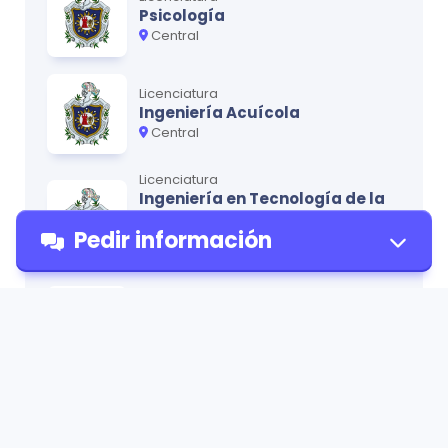
Psicología
Central
Licenciatura
Ingeniería Acuícola
Central
Licenciatura
Ingeniería en Tecnología de la
Información con énfasis en
Pedir información
Desarrollo Web y Marketing
Central
Licenciatura
Derecho
Pedir
Central
información
Licenciatura
Ciencias de la Educación
mención Inglés
Radiología