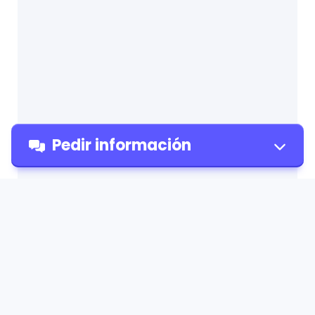
Pedir información
Pedir
información
Ciencias de la Educación con
mención en Física-
Matemática