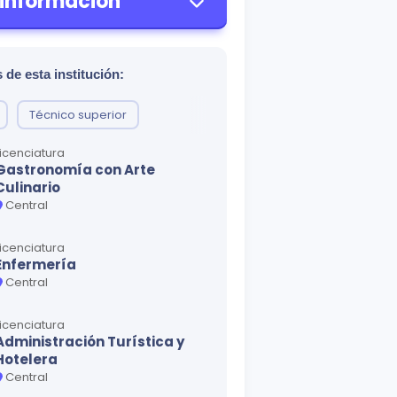
 información
 de esta institución:
Técnico superior
Licenciatura
Gastronomía con Arte
Culinario
Central
Licenciatura
Enfermería
Central
Licenciatura
Administración Turística y
Hotelera
Central