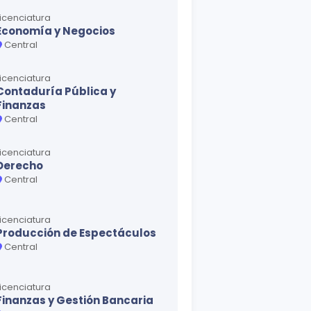
Licenciatura
Economía y Negocios
Central
Licenciatura
Contaduría Pública y
Finanzas
Central
Licenciatura
Derecho
Central
Licenciatura
Producción de Espectáculos
Central
Licenciatura
Finanzas y Gestión Bancaria