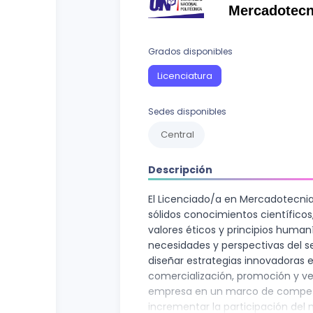
Curso vocacional
Ciencias Sociales
Mercadotecn
Ingenierías y Arquitectura
Grados disponibles
Letras
Licenciatura
Recursos Naturales
Sedes disponibles
Central
Descripción
El Licenciado/a en Mercadotecnia 
sólidos conocimientos científicos
valores éticos y principios human
necesidades y perspectivas del s
diseñar estrategias innovadoras 
comercialización, promoción y ve
empresa en un marco de competit
incrementar la participación del 