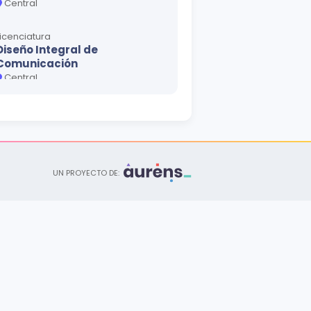
Central
Licenciatura
Diseño Integral de
Comunicación
Central
Licenciatura
Administración de Empresas
Central
UN PROYECTO DE:
Licenciatura
Diseño de Productos
Central
Licenciatura
Enseñanza Artística Musical
Central