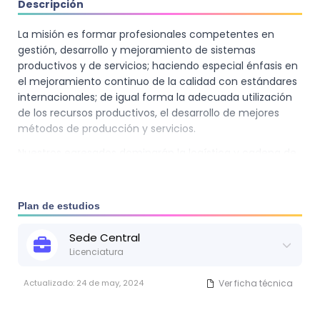
Descripción
La misión es formar profesionales competentes en
gestión, desarrollo y mejoramiento de sistemas
productivos y de servicios; haciendo especial énfasis en
el mejoramiento continuo de la calidad con estándares
internacionales; de igual forma la adecuada utilización
de los recursos productivos, el desarrollo de mejores
métodos de producción y servicios.
Nuestros egresados dominarán la logística y cadena de
suministros, determinar la calidad y cantidad tanto de
los recursos humanos como financieros para la
implementación y funcionamiento del conjunto de las
Plan de estudios
operaciones de producción.
Sede
Central
Licenciatura
Actualizado:
24 de may, 2024
Ver ficha técnica