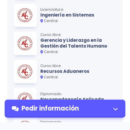
Licenciatura
Ingeniería en Sistemas
Central
Curso libre
Gerencia y Liderazgo en la
Gestión del Talento Humano
Central
Curso libre
Recursos Aduaneros
Central
Diplomado
Neuropedagogía Aplicada
Central
Pedir información
Diplomado
Salud Ocupacional