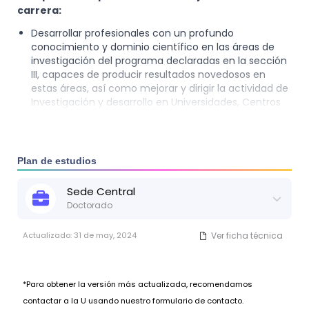
carrera:
Desarrollar profesionales con un profundo
conocimiento y dominio científico en las áreas de
investigación del programa declaradas en la sección
III, capaces de producir resultados novedosos en
estas áreas, así como mejorar y dirigir la actividad de
Investigación y desarrollo en Universidades, Centros
de Investigación y Empresas.
Estimular la creación y desarrollo de grupos y redes
que promuevan la realización de proyectos
Plan de estudios
científicos en conjunto con Universidades,
Instituciones Científicas y el Sector Empresarial.
Sede
Central
Promover la solución de problemas científicos,
Doctorado
económicos y sociales complejos mediante el uso de
los modelos y métodos de la Computación.
Actualizado:
31 de may, 2024
Ver ficha técnica
*Para obtener la versión más actualizada, recomendamos
contactar a la U usando nuestro formulario de contacto.