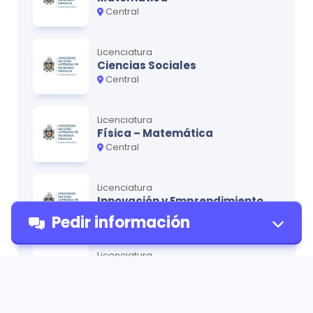
Central
Licenciatura
Ciencias Sociales
Central
Licenciatura
Física – Matemática
Central
Licenciatura
Innovación y Emprendimiento
Central
Pedir información
Licenciatura
Cultura y Artes
Central
Pedir