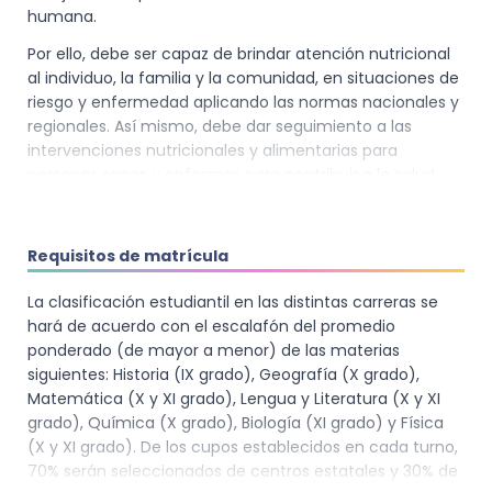
humana.
Por ello, debe ser capaz de brindar atención nutricional
al individuo, la familia y la comunidad, en situaciones de
riesgo y enfermedad aplicando las normas nacionales y
regionales. Así mismo, debe dar seguimiento a las
intervenciones nutricionales y alimentarias para
personas sanas y enfermas para contribuir a la salud
pública y al desarrollo humano sostenible, en entidades
públicas y privadas.
Requisitos de matrícula
Además, debe ser capaz de desarrollar acciones de
promoción de la salud y prevención de enfermedades
La clasificación estudiantil en las distintas carreras se
con el fin de aportar a la mejora de la calidad de vida de
hará de acuerdo con el escalafón del promedio
la población.
ponderado (de mayor a menor) de las materias
El profesional de la nutrición debe llevar a cabo
siguientes: Historia (IX grado), Geografía (X grado),
investigaciones en los diferentes contextos de la
Matemática (X y XI grado), Lengua y Literatura (X y XI
nutrición para contribuir a la solución de la problemática
grado), Química (X grado), Biología (XI grado) y Física
de salud, alimentación y nutrición, considerando el perfil
(X y XI grado). De los cupos establecidos en cada turno,
epidemiológico, la situación socio- económica,
70% serán seleccionados de centros estatales y 30% de
tecnológica, cultural y ambiental con sentido ético y