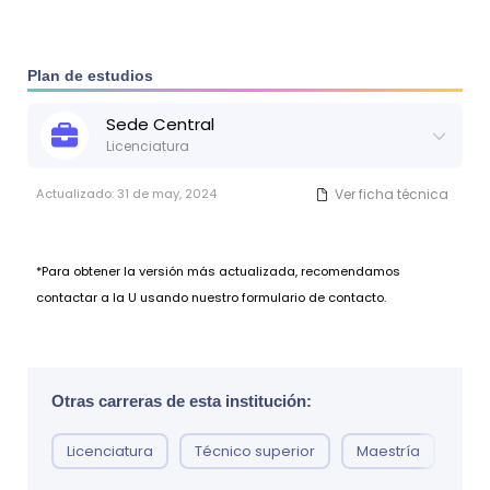
centros privados. Para garantizar la debida
transparencia, esta información será publicada en el
portal correspondiente dentro del sitio web de la UNAN-
Managua.
Plan de estudios
Sede
Central
Licenciatura
Actualizado:
31 de may, 2024
Ver ficha técnica
*Para obtener la versión más actualizada, recomendamos
contactar a la U usando nuestro formulario de contacto.
Otras carreras de esta institución:
Licenciatura
Técnico superior
Maestría
Doc