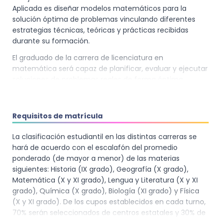
Aplicada es diseñar modelos matemáticos para la
solución óptima de problemas vinculando diferentes
estrategias técnicas, teóricas y prácticas recibidas
durante su formación.
El graduado de la carrera de licenciatura en
matemática será capaz de planificar, evaluar y ejecutar
soluciones de problemas reales de forma óptima
aplicando los fundamentos teóricos y prácticos
incorporando las tecnologías (TIC) y la innovación en el
proceso de investigación.
Requisitos de matrícula
Por su formación en matemática y tecnologías digitales
La clasificación estudiantil en las distintas carreras se
puede desarrollarse profesionalmente en instituciones
hará de acuerdo con el escalafón del promedio
públicas y privadas, ONG´s, PYMES y MIPYMES y Centros
ponderado (de mayor a menor) de las materias
de Investigación.
siguientes: Historia (IX grado), Geografía (X grado),
Matemática (X y XI grado), Lengua y Literatura (X y XI
grado), Química (X grado), Biología (XI grado) y Física
(X y XI grado). De los cupos establecidos en cada turno,
70% serán seleccionados de centros estatales y 30% de