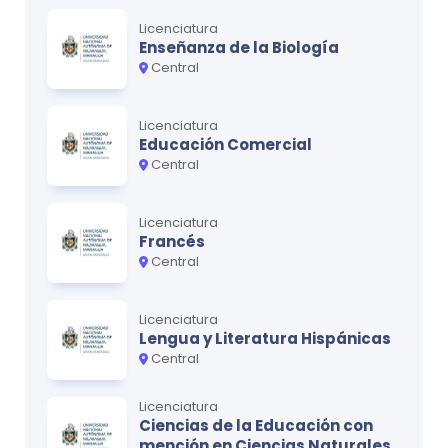
así como aspectos ligados al impacto ambiental, a la
Licenciatura
seguridad e higiene ocupacional, propios de los
Enseñanza de la Biología
procesos industriales del sector.
Central
Licenciatura
Educación Comercial
Central
Licenciatura
Francés
Central
Licenciatura
Lengua y Literatura Hispánicas
Central
Licenciatura
Ciencias de la Educación con
mención en Ciencias Naturales