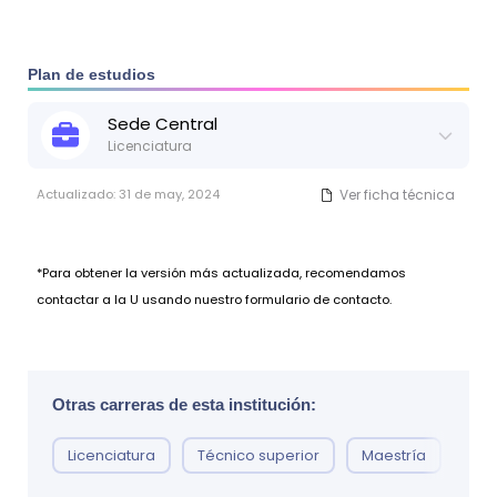
centros privados. Para garantizar la debida
fomentando el emprendedurismo como factor
transparencia, esta información será publicada en el
dinamizador de la producción agroindustrial para el
portal correspondiente dentro del sitio web de la UNAN-
impulso de economías a escala, centrada en la mejora
Managua.
Plan de estudios
continua de los procesos productivos y el uso de nuevas
tecnologías.
Sede
Central
Por otro lado, esta profesión tiene como finalidad,
Licenciatura
formar profesionales que sean líderes, capaces de dirigir
y tomar decisiones como gerentes generales, gerentes
Actualizado:
31 de may, 2024
Ver ficha técnica
de operaciones / producción y otros cargos de
dirección empresarial, en la que también participa en el
diseño y construcción de estructuras e instalaciones
*Para obtener la versión más actualizada, recomendamos
agroindustriales, de su equipamiento tecnológico y en el
contactar a la U usando nuestro formulario de contacto.
respectivo aseguramiento de su disponibilidad,
mediante el mantenimiento industrial y reparación. Del
mismo modo, la Ingeniería Agroindustrial interviene en la
creación y el desarrollo de nuevos productos
Otras carreras de esta institución:
alimentarios, no-alimentarios y soluciones tecnológicas
innovadoras, destinadas a mejorar la producción.
Licenciatura
Técnico superior
Maestría
Doc
Además, se ocupa de gestionar la calidad, la inocuidad
como infaltables premisas de la seguridad alimentaria;